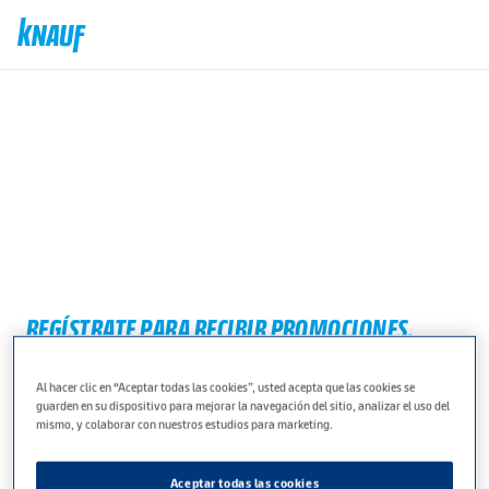
REGÍSTRATE PARA RECIBIR PROMOCIONES,
NOVEDADES Y TUTORIALES SOBRE LA NUEVA
GAMA PARA EL REFORMISTA
Al hacer clic en “Aceptar todas las cookies”, usted acepta que las cookies se
guarden en su dispositivo para mejorar la navegación del sitio, analizar el uso del
mismo, y colaborar con nuestros estudios para marketing.
Completa el formulario y suscríbete para recibir las últimas
novedades, consejos y soluciones innovadoras para tus
Aceptar todas las cookies
reformas.